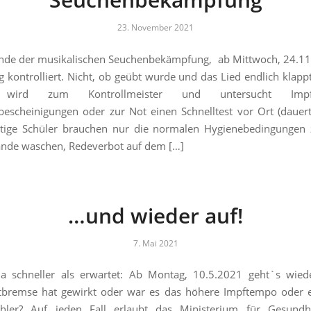
23. November 2021
unde der musikalischen Seuchenbekämpfung, ab Mittwoch, 24.11
 kontrolliert. Nicht, ob geübt wurde und das Lied endlich klappt
 wird zum Kontrollmeister und untersucht Impfzer
bescheinigungen oder zur Not einen Schnelltest vor Ort (dauer
htige Schüler brauchen nur die normalen Hygienebedingungen 
ände waschen, Redeverbot auf dem […]
…und wieder auf!
7. Mai 2021
ja schneller als erwartet: Ab Montag, 10.5.2021 geht`s wiede
bremse hat gewirkt oder war es das höhere Impftempo oder e
ehler? Auf jeden Fall erlaubt das Ministerium für Gesundh