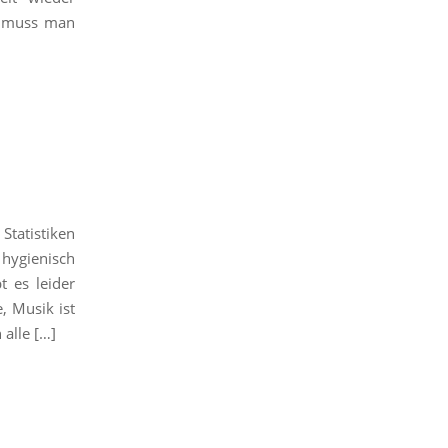
Da muss man
tatistiken
 hygienisch
t es leider
, Musik ist
alle […]