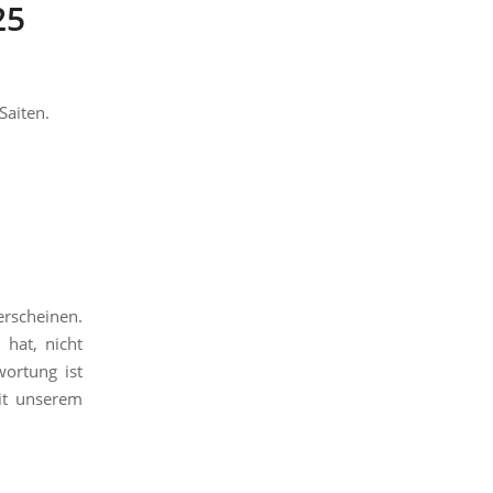
25
Saiten.
erscheinen.
 hat, nicht
wortung ist
it unserem