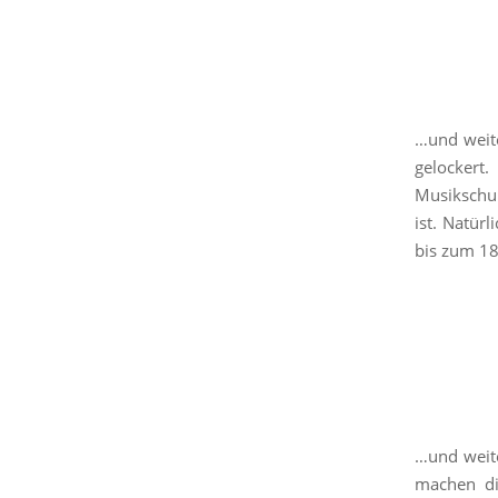
…und weite
gelockert
Musikschul
ist. Natür
bis zum 18
…und weite
machen di