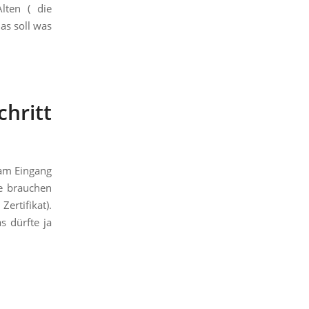
lten ( die
Das soll was
hritt
 am Eingang
le brauchen
ertifikat).
s dürfte ja