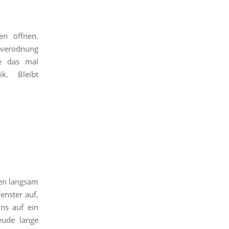
en öffnen.
zverodnung
ne das mal
ik. Bleibt
ten langsam
enster auf,
ns auf ein
eude lange