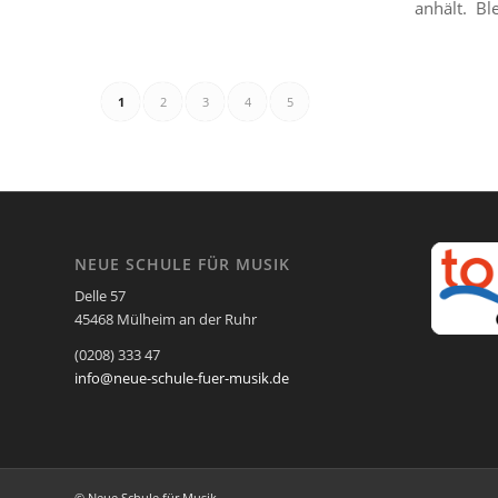
anhält. Blei
1
2
3
4
5
NEUE SCHULE FÜR MUSIK
Delle 57
45468 Mülheim an der Ruhr
(0208) 333 47
info@neue-schule-fuer-musik.de
© Neue Schule für Musik