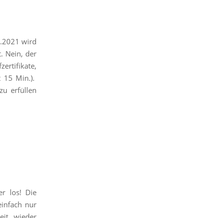
.2021 wird
. Nein, der
tifikate,
t 15 Min.).
zu erfüllen
r los! Die
infach nur
eit wieder