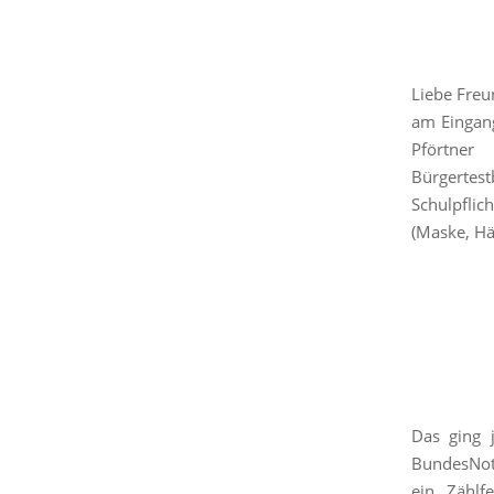
Liebe Fre
am Eingang
Pförtner
Bürgertest
Schulpflic
(Maske, H
Das ging 
BundesNot
ein Zählf