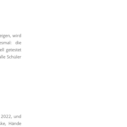
eigen, wird
esmal: die
ll getestet
lle Schüler
r 2022, und
ske, Hände